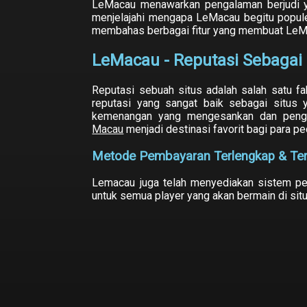
LeMacau menawarkan pengalaman berjudi ya
menjelajahi mengapa LeMacau begitu popule
membahas berbagai fitur yang membuat LeMa
LeMacau - Reputasi Sebagai 
Reputasi sebuah situs adalah salah satu f
reputasi yang sangat baik sebagai situs
kemenangan yang mengesankan dan pengal
Macau
menjadi destinasi favorit bagi para pec
Metode Pembayaran Terlengkap & Ter
Lemacau juga telah menyediakan sistem pem
untuk semua player yang akan bermain di sit